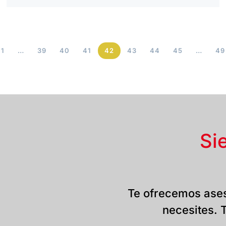
1
…
39
40
41
42
43
44
45
…
49
Si
Te ofrecemos ases
necesites. T