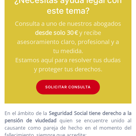
¿Necesitas ayuda legal con
este tema?
Consulta a uno de nuestros abogados
desde solo 30 €
y recibe
asesoramiento claro, profesional y a
tu medida.
Estamos aquí para resolver tus dudas
y proteger tus derechos.
SOLICITAR CONSULTA
En el ámbito de la
Seguridad Social tiene derecho a la
pensión de viudedad
quien se encuentre unido al
causante como pareja de hecho en el momento del
fallecimiento, siempre que acredite: