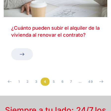
¿Cuánto pueden subir el alquiler de la
vivienda al renovar el contrato?
1
2
3
4
5
6
7
…
49
Siempre a tu lado: 24/7,
los