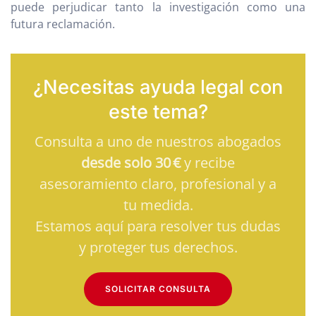
puede perjudicar tanto la investigación como una
futura reclamación.
¿Necesitas ayuda legal con
este tema?
Consulta a uno de nuestros abogados
desde solo 30 €
y recibe
asesoramiento claro, profesional y a
tu medida.
Estamos aquí para resolver tus dudas
y proteger tus derechos.
SOLICITAR CONSULTA