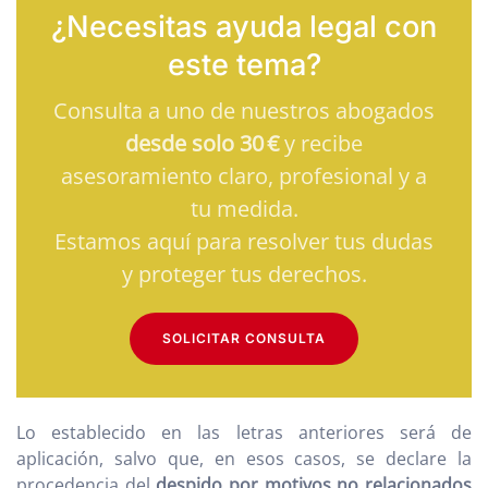
¿Necesitas ayuda legal con
este tema?
Consulta a uno de nuestros abogados
desde solo 30 €
y recibe
asesoramiento claro, profesional y a
tu medida.
Estamos aquí para resolver tus dudas
y proteger tus derechos.
SOLICITAR CONSULTA
Lo establecido en las letras anteriores será de
aplicación, salvo que, en esos casos, se declare la
procedencia del
despido por motivos no relacionados