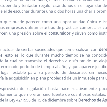
tupendo y tentador regalo, citándonos en el lugar donde
e el de escuchar durante una o dos horas una charla prom
o que puede parecer como una oportunidad única e irr
has empresas utilizan este tipo de prácticas comerciales cu
ercen una presión sobre el
consumidor
y sirven como ins
 actuar de ciertas sociedades que comercializan con
der
es
, esto es, lo que durante mucho tiempo se ha conocid
 de la cual se transmite el derecho a disfrutar de un
aloj
terminado período de tiempo al año, y que aparece justifi
 lugar estable para su período de descanso, sin nece
a la adquisición en plena propiedad de un inmueble para u
desprovista de regulación hasta hace relativamente po
hamiento que no eran sino fuente de cuantiosas estafas, 
onde la Ley 42/1998 de 15 de diciembre sobre
Derechos de Ap