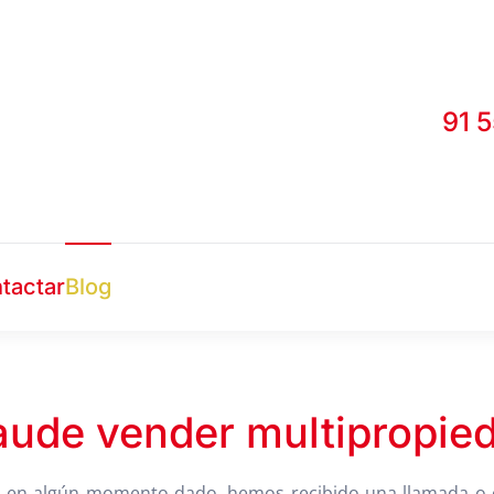
91 
tactar
Blog
aude vender multipropie
 en algún momento dado, hemos recibido una llamada o c