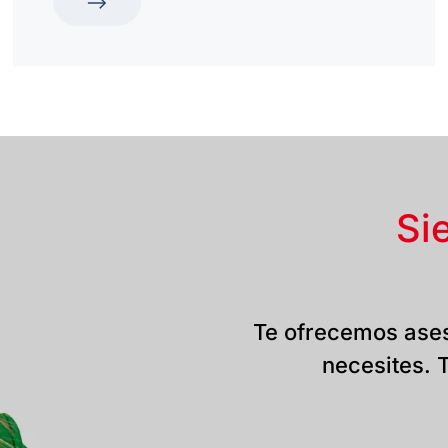
Si
Te ofrecemos ases
necesites. T