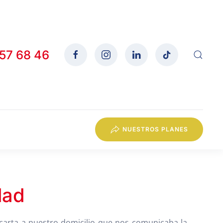
557 68 46
NUESTROS PLANES
dad
arta a nuestro domicilio que nos comunicaba la