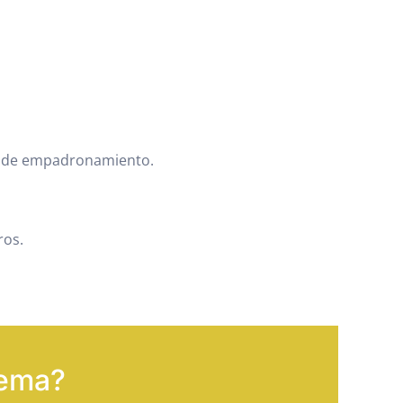
do de empadronamiento.
ros.
tema?