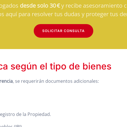
bogados
desde solo 30 €
y recibe asesoramiento cl
s aquí para resolver tus dudas y proteger tus de
SOLICITAR CONSULTA
a según el tipo de bienes
rencia
, se requerirán documentos adicionales:
egistro de la Propiedad.
bles (IBI).