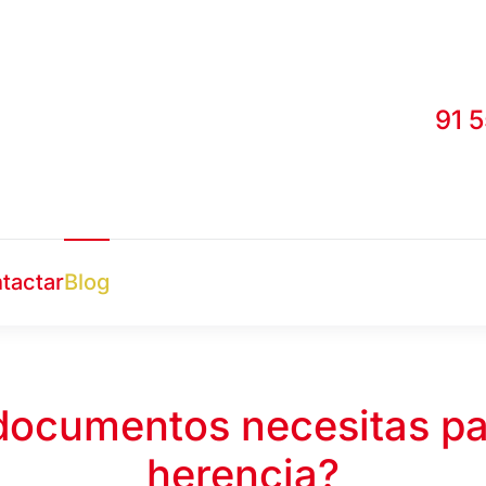
91 
tactar
Blog
documentos necesitas pa
herencia?